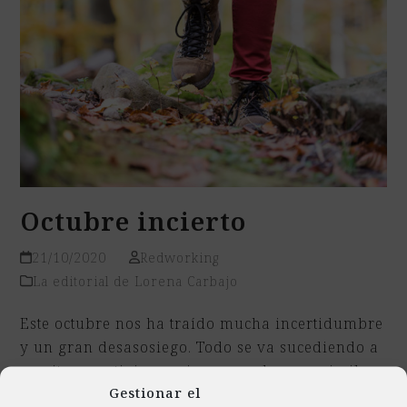
Octubre incierto
21/10/2020
Redworking
La editorial de Lorena Carbajo
Este octubre nos ha traído mucha incertidumbre
y un gran desasosiego. Todo se va sucediendo a
un ritmo vertiginoso sin que podamos asimilar
Gestionar el
lo que estamos viviendo. Es bueno parar,