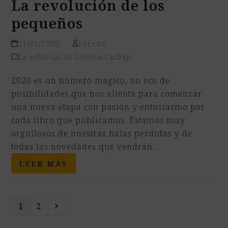
La revolución de los
pequeños
21/01/2020
Lorena
La editorial de Lorena Carbajo
2020 es un número mágico, un eco de
posibilidades que nos alienta para comenzar
una nueva etapa con pasión y entusiasmo por
cada libro que publicamos. Estamos muy
orgullosos de nuestras balas perdidas y de
todas las novedades que vendrán…
LEER MÁS
Page
Page
Siguiente
1
2