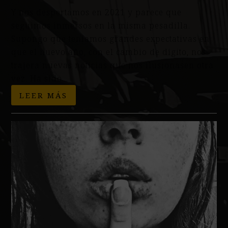
Y nos despertamos en 2021 y parece que
seguimos inmersos en la misma pesadilla.
Supongo que teníamos grandes expectativas en
que el nuevo año, con el cambio de dígito, nos
trajera nuevas noticias que nos ilusionasen otra
vez. Ha sido…
LEER MÁS