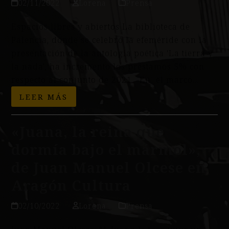
02/11/2022
Lorena
Prensa
Espacios libres y abiertos La biblioteca de
Palencia, donde se celebró la efeméride con la
presentación de la antología poética 'La tierra y
la nada', ha incremento los préstamos 5% con
respecto al conjunto de 2021 En el marco…
LEER MÁS
«Juana, la reina que
dormía bajo el mármol»,
de Juan Manuel Olcese en
Aragón Cultura
02/10/2022
Lorena
Prensa