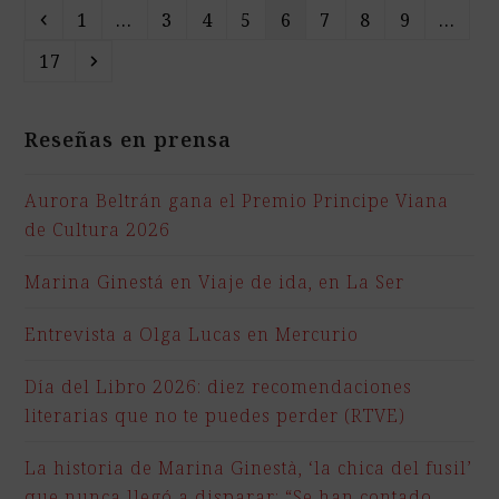
Anterior
Page
Page
Page
Page
Page
Page
Page
Page
1
…
3
4
5
6
7
8
9
…
Page
Siguiente
17
Reseñas en prensa
Aurora Beltrán gana el Premio Principe Viana
de Cultura 2026
Marina Ginestá en Viaje de ida, en La Ser
Entrevista a Olga Lucas en Mercurio
Día del Libro 2026: diez recomendaciones
literarias que no te puedes perder (RTVE)
La historia de Marina Ginestà, ‘la chica del fusil’
que nunca llegó a disparar: “Se han contado