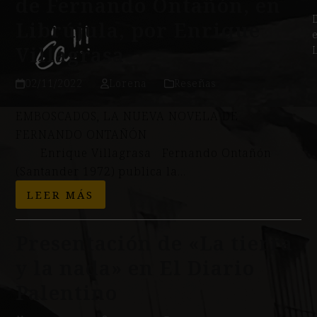
de Fernando Ontañón, en
Librújula, por Enrique
Villagrasa
02/11/2022
Lorena
Reseñas
EMBOSCADOS, LA NUEVA NOVELA DE
FERNANDO ONTAÑÓN
Enrique Villagrasa Fernando Ontañón
(Santander 1972) publica la…
LEER MÁS
Presentación de «La tierra
y la nada» en El Diario
Palentino