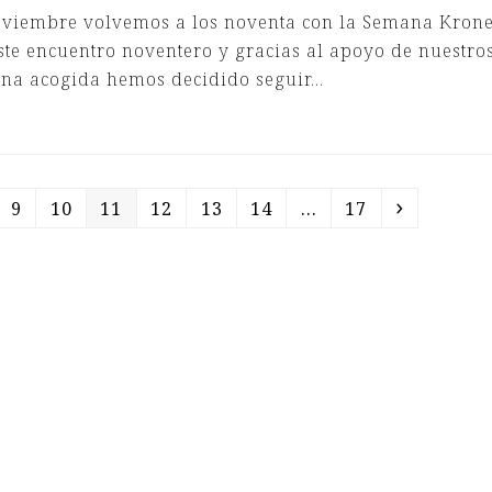
viembre volvemos a los noventa con la Semana Krone
e encuentro noventero y gracias al apoyo de nuestro
ena acogida hemos decidido seguir…
ge
Page
Page
Page
Page
Page
Page
Page
Siguient
9
10
11
12
13
14
…
17