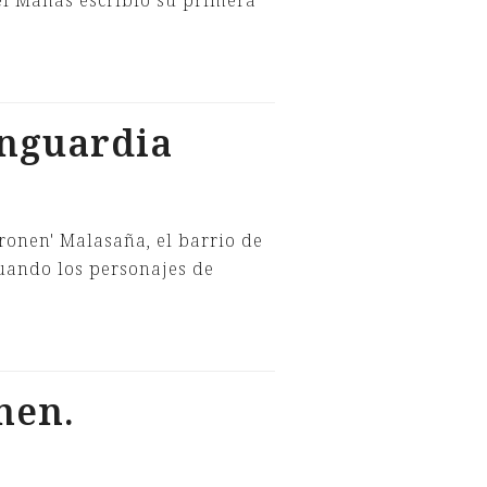
gel Mañas escribió su primera
anguardia
ronen' Malasaña, el barrio de
cuando los personajes de
nen.