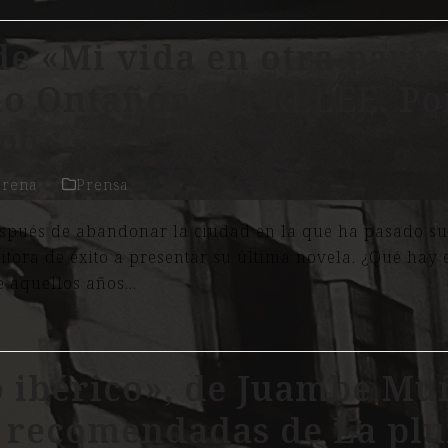
e «Mi vida en otra parte
o Ontañón, en RELEE. Po
ch
orena
Prensa
espués de abandonar la ciudad en la que ha pasado su
itora de éxito a presentar su última novela. ¿Qué hay e
e aquellos años…
 ibérico», de Juambe Muñ
s recomendadas de La pl