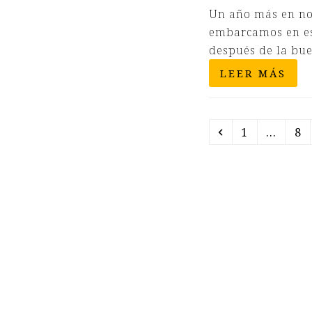
Un año más en no
embarcamos en est
después de la bu
LEER MÁS
Anterior
Page
Pa
1
…
8