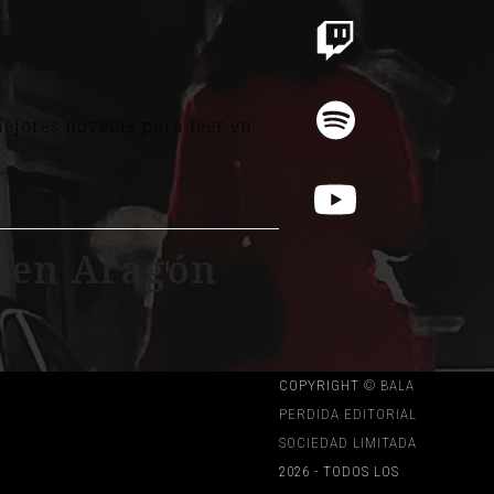
Twitch
Spotify
ejores novelas para leer en
YouTube
, en Aragón
COPYRIGHT
© BALA
ín que “mala raza” es un
PERDIDA EDITORIAL
os y delgados. Ese apelativo
SOCIEDAD LIMITADA
2026 - TODOS LOS