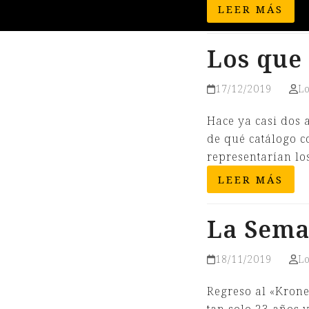
LEER MÁS
Los que
17/12/2019
L
Hace ya casi dos 
de qué catálogo co
representarían lo
LEER MÁS
La Sema
18/11/2019
L
Regreso al «Krone