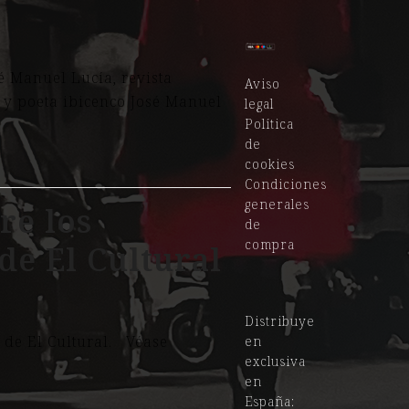
é Manuel Lucía, revista
Aviso
go y poeta ibicenco José Manuel
legal
Política
de
cookies
Condiciones
generales
re los
de
compra
de El Cultural
Distribuye
9 de El Cultural. Véase
en
exclusiva
19
en
España: