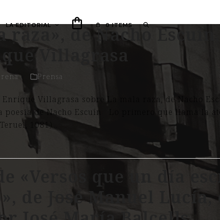
LA EDITORIAL
0 ITEMS
 raza», de Nacho Escuín,
ique Villagrasa
orena
Prensa
e Enrique Villagrasa sobre La mala raza, de Nacho Es
la poesía de Nacho Escuín Lo primero que llama la at
Teruel, 1981)…
e «Versos que un día esc
, de José Manuel Lucía, 
or José María Balcells