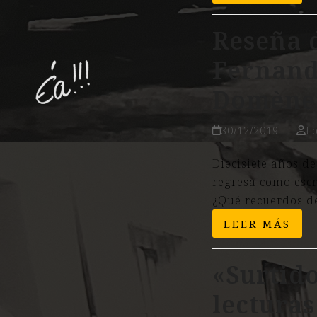
Reseña d
Fernand
Domène
30/12/2019
L
Diecisiete años d
regresa como escr
¿Qué recuerdos d
LEER MÁS
«Surtido
lectura