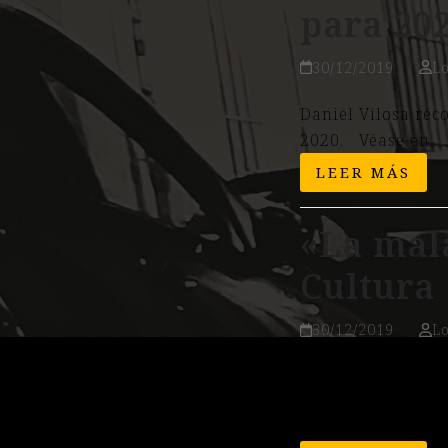
para 20
30/12/2019
L
Daniel Vilosa rec
2020. Véase en
LEER MÁS
«La mal
Cultura
30/12/2019
L
"La mala raza", 
apelativo muy tur
es el título elegi