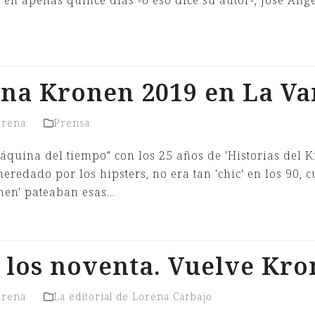
y en apenas quince días -o eso dice su autor-, José Án
na Kronen 2019 en La V
orena
Prensa
quina del tiempo" con los 25 años de 'Historias del K
redado por los hipsters, no era tan 'chic' en los 90, 
onen' pateaban esas…
 los noventa. Vuelve Kro
orena
La editorial de Lorena Carbajo