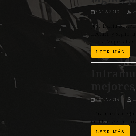
30/12/2019
L
José María Balcel
Lectura y signo, n
Lucía Megías has
LEER MÁS
Intramur
mejores 
30/12/2019
L
Intramuros, de Ja
en https://elcult
LEER MÁS