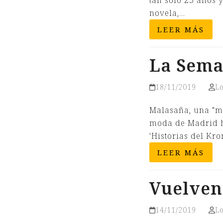
tan solo 23 años 
novela,…
LEER MÁS
La Sema
18/11/2019
L
Malasaña, una "má
moda de Madrid he
'Historias del Kr
LEER MÁS
Vuelven
14/11/2019
L