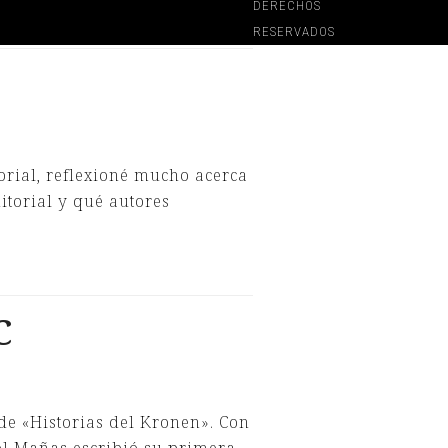
DERECHOS
RESERVADOS
orial, reflexioné mucho acerca
itorial y qué autores
C
de «Historias del Kronen». Con