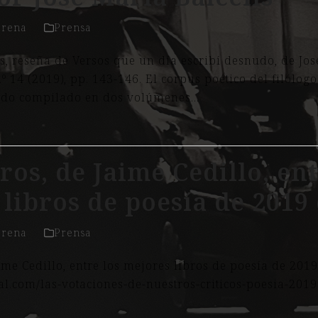
orena
Prensa
ls, reseña de Versos que un día escribí desnudo, de Jos
.º 14 (2019), pp. 143-146. El corpus poético del filólo
ido compilado en dos volúmenes…
os, de Jaime Cedillo, ent
libros de poesía de 2019 
orena
Prensa
ime Cedillo, entre los mejores libros de poesía de 201
ural.com/las-votaciones-de-nuestros-criticos-poesia-20