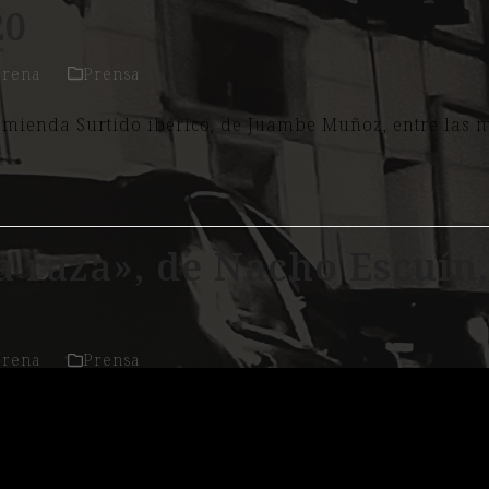
20
orena
Prensa
omienda Surtido ibérico, de Juambe Muñoz, entre las m
a raza», de Nacho Escuín
orena
Prensa
de Nacho Escuín, en Aragón Cultura Cuenta Nacho Escu
olense que hace referencia a los chicos menudos, bajit
do por Escuín para…