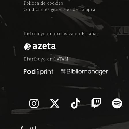
Política de cookies
Condiciones generales de compra
Distribuye en exclusiva en España:
Distribuye en LATAM:
Instagram
Twitter
Tiktok
Twitch
Sp
(deprecated)