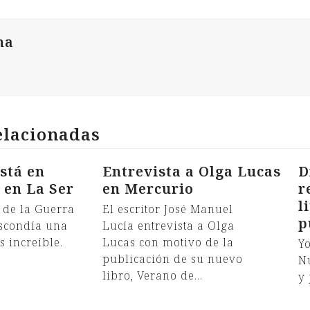
na
elacionadas
stá en
Entrevista a Olga Lucas
D
, en La Ser
en Mercurio
r
l
 de la Guerra
El escritor José Manuel
p
escondía una
Lucía entrevista a Olga
 increíble.
Lucas con motivo de la
Yo
publicación de su nuevo
N
libro, Verano de…
y