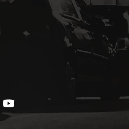
otify
YouTube