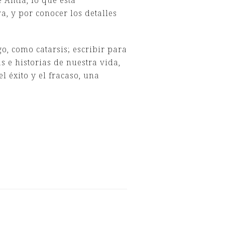
e Antía, lo que está
a, y por conocer los detalles
o, como catarsis; escribir para
 e historias de nuestra vida,
 éxito y el fracaso, una