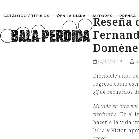
Skip
to
CATÁLOGO / TÍTULOS
EN LA DIANA
AUTORES
PRENSA
Reseña d
content
Fernand
Domène
30/12/2019
L
Diecisiete años d
regresa como escr
¿Qué recuerdos d
Mi vida en otra par
profunda. En el i
hacerle la vida im
Julia y Víctor, a
amor.