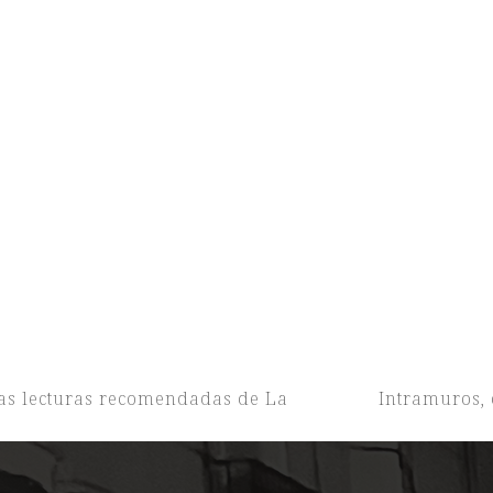
las lecturas recomendadas de La
Intramuros, 
next
post: