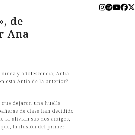
Instagram
Spotify
YouT
Fa
T
», de
r Ana
 niñez y adolescencia, Antía
n esta Antía de la anterior?
a que dejaron una huella
mpañeras de clase han decidido
lo la alivian sus dos amigos,
que, la ilusión del primer