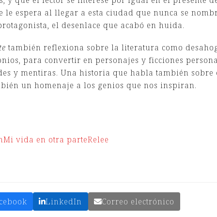
s, y que el lector se interese por igual en el presente d
e le espera al llegar a esta ciudad que nunca se nombr
protagonista, el desenlace que acabó en huida.
rte
también reflexiona sobre la literatura como desahog
nios, para convertir en personajes y ficciones personas
s y mentiras. Una historia que habla también sobre el
bién un homenaje a los genios que nos inspiran.
n
Mi vida en otra parte
Relee
cebook
LinkedIn
Correo electrónico