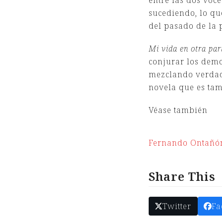
entre las dos voce
sucediendo, lo qu
del pasado de la 
Mi vida en otra pa
conjurar los demo
mezclando verdade
novela que es tam
Véase también
Fernando Ontañó
Share This
Twitter
Fa