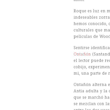
Roque es luz en me
indeseables zorra
hemos conocido, q
culturales que ma
películas de Wood
Sentirse identifi
Ontañón
(Santande
el lector puede r
cobijo, experimen
mí, una parte de 
Ontañón alterna e
Antía adulta y la 
que se marchó hac
se mezclan con las