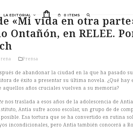
LA EDITORIAL
0 ITEMS
e «Mi vida en otra parte
o Ontañón, en RELEE. Po
ch
orena
Prensa
espués de abandonar la ciudad en la que ha pasado su
itora de éxito a presentar su última novela. ¿Qué hay e
e aquellos años cruciales vuelven a su memoria?
te
nos traslada a esos años de la adolescencia de Antí
nstituto, Antía sufre acoso escolar, un grupo de de co
posible. Esa tortura que se ha convertido en rutina so
poyos incondicionales, pero Antía también conocerá a Ro