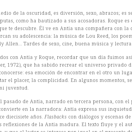
dio de la oscuridad, es diversión, sexo, abrazos; es se
putas, como ha bautizado a sus acosadoras. Roque es 
ue te descubre. Él ve en Antía una compañera con la q
rcan su adolescencia: la música de Lou Reed, los poem
y Allen… Tardes de sexo, cine, buena música y lectura
cados con Antía y Roque, recordar que un día fuimos as
r, 1972), que ha sabido recrear el universo privado d
econocerse: esa emoción de encontrar en el otro un lug
tar el placer, la complicidad. En algunos momentos, s
mi juventud.
l pasado de Antía, narrado en tercera persona, con el p
convierte en la narradora: Antía expresa sus inquietude
e diecisiete años.
Flasbacks
con diálogos y escenas de
 reflexiones de la Antía madura. El texto fluye y el au