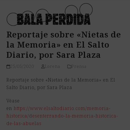
Open
Close
Skip
mobile
mobile
to
menu
menu
content
Reportaje sobre «Nietas de
la Memoria» en El Salto
Diario, por Sara Plaza
25/05/2020
Lorena
Prensa
Reportaje sobre «Nietas de la Memoria» en El
Salto Diario, por Sara Plaza
Véase
en
https://www.elsaltodiario.com/memoria-
historica/desenterrando-la-memoria-historica-
de-las-abuelas