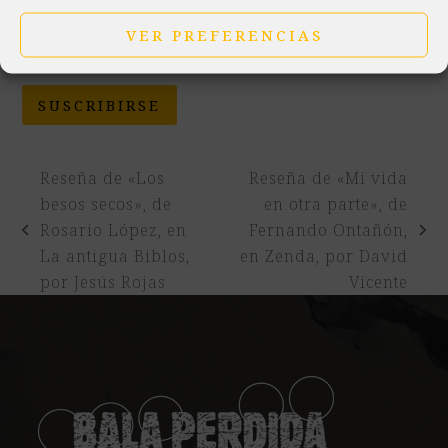
VER PREFERENCIAS
Correo electrónico
SUSCRIBIRSE
Reseña de «Los
Reseña de «Mi vida
besos secos», de
en otra parte», de
Rosario López, en
Fernando Ontañón,
previous
next
La antigua Biblos,
en Zenda, por David
post:
post:
por Jesús Rojas
Vicente