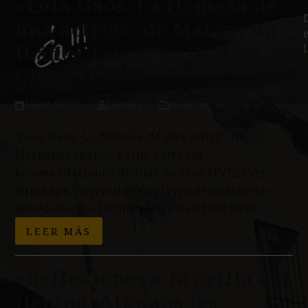
«Lola Gaos. La firmeza de
una actriz», de Margarita
Ibáñez Tarín, en Días de
Cine (TVE2)
18/01/2025
Lorena
Noticias
"Lola Gaos. La firmeza de una actriz", de
Margarita Ibáñez Tarín, entre las
recomendaciones de Días de Cine (TVE2) Ver
aquíhttps://www.rtve.es/play/videos/dias-de-
cine/dias-cine-recomendaciones/16411894/
LEER MÁS
«Reflexiones a la orilla del
tiempo. Algunos tes