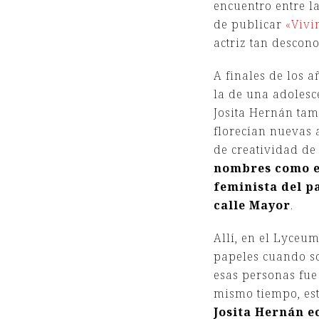
encuentro entre l
de publicar
«Vivi
actriz tan descon
A finales de los 
la de una adolesc
Josita Hernán tam
florecían nuevas 
de creatividad de
nombres como el
feminista del pa
calle Mayor
.
Allí,
en el Lyceum
papeles cuando so
esas personas fue
mismo tiempo, es
Josita Hernán e