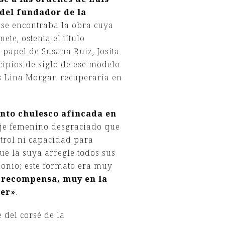
 del fundador de la
 se encontraba la obra cuya
te, ostenta el título
l papel de Susana Ruiz, Josita
cipios de siglo de ese modelo
és Lina Morgan recuperaría en
ento chulesco afincada en
naje femenino desgraciado que
ntrol ni capacidad para
ue la suya arregle todos sus
monio; este formato era muy
u recompensa, muy en la
jer»
.
 del corsé de la