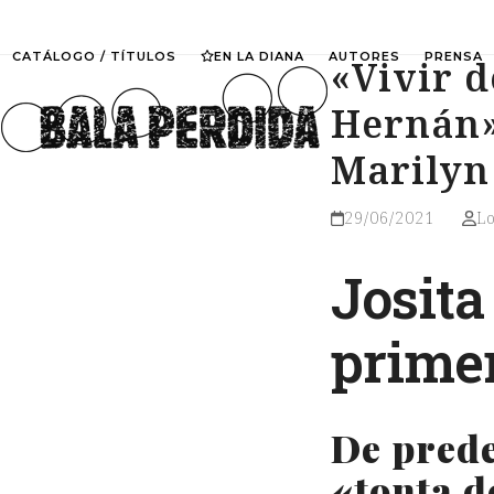
Skip
to
CATÁLOGO / TÍTULOS
EN LA DIANA
AUTORES
PRENSA
«Vivir d
content
Hernán»
Marilyn
29/06/2021
L
Josita
primer
De prede
«tonta d