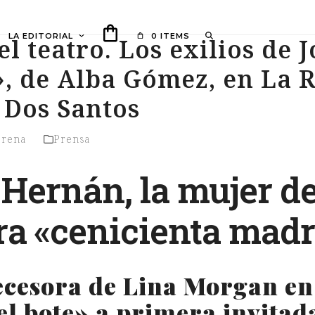
LA EDITORIAL
0 ITEMS
el teatro. Los exilios de J
, de Alba Gómez, en La R
 Dos Santos
orena
Prensa
 Hernán, la mujer de
a «cenicienta madr
cesora de Lina Morgan en 
el bote» a primera invitad