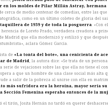
r en los moldes de Pilar Millán Astray, hermana
de cerca de medio centenar de comedias, entre las que
ográfica, como en un último coleteo de gloria del saine
taquillera de 1939 y de toda la posguerra
. «Con e
 herencia de Loreto Prado, verdadera creadora a prin
de Madrid que ella modernizó y estilizó y que despu
stumbrista», aclara Gómez García.
ista de
«La tonta del bote», una cenicienta de ac
lar de Madrid
, la autora dice: «Se trata de un perso
 serie de vejaciones sobre las que ella no tiene el co
 espera a que un hombre de una clase social más alta q
ude a salir de la pobreza al unirse con ella en matri
to más sufridora era la heroína, mayor sería s
 la Sección Femenina esperaba entonces de la mu
el tirón, Josita Hernán no tardó en querer deshacerse