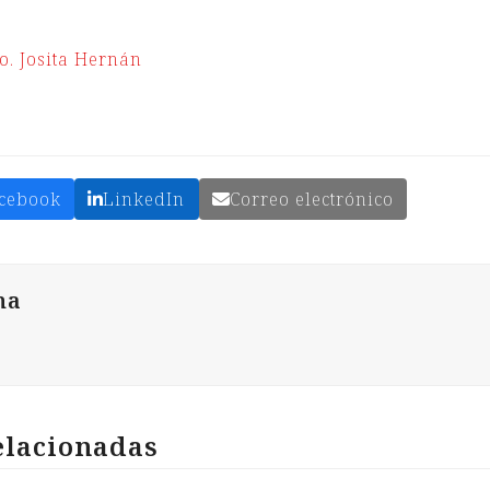
ro. Josita Hernán
cebook
LinkedIn
Correo electrónico
na
elacionadas