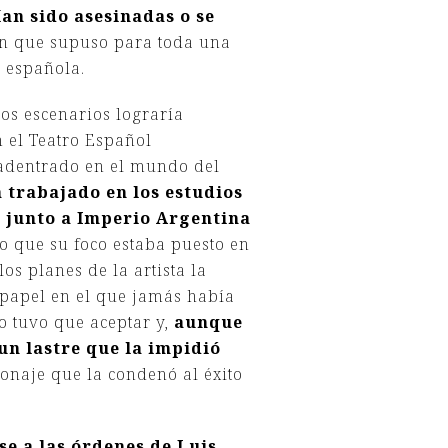
an sido asesinadas o se
ón que supuso para toda una
a española.
os escenarios lograría
 el Teatro Español
 adentrado en el mundo del
 trabajado en los estudios
s junto a Imperio Argentina
lo que su foco estaba puesto en
os planes de la artista la
n papel en el que jamás había
o tuvo que aceptar y,
aunque
un lastre que la impidió
sonaje que la condenó al éxito
e a las órdenes de Luis