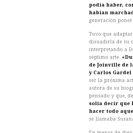
podía haber, co
habían marchado
generación poner 
Tuvo que adaptars
disuadirla de su 
interpretando a 
séptimo arte.
«Du
de Joinville de
y Carlos Gardel 
ser la próxima act
autora de su biog
pensado y que, de
solía decir que
hacer todo aque
se llamaba Susana
En menos de diez