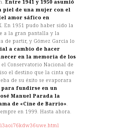
n.
Entre 1941 y 1950 asumió
a piel de una mujer con el
del amor sáfico en
XX. En 1951 pudo haber sido la
 a la gran pantalla y la
a de partir, y Gómez García lo
cial a cambio de hacer
manecer en la memoria de los
n el Conservatorio Nacional de
so el destino que la cinta que
eba de su éxito se evaporara
 para fundirse en un
 José Manuel Parada la
rama de
«Cine de Barrio»
.
siempre en 1999. Hasta ahora.
ffi3aoi76kdw36uwe.html