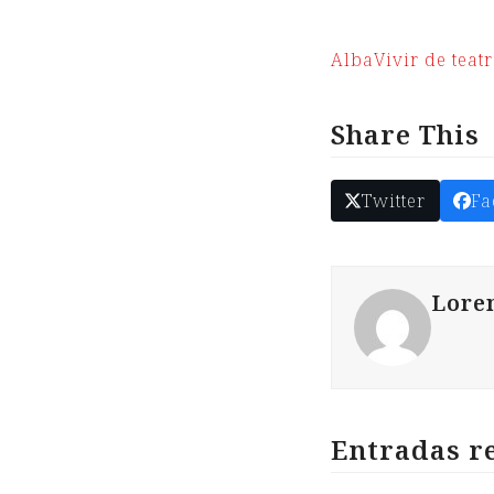
Alba
Vivir de teat
Share This
Twitter
Fa
Lore
Entradas r