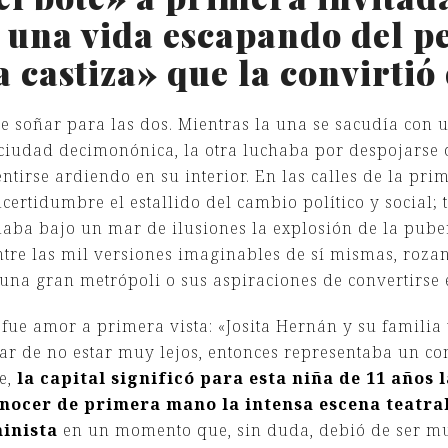
 una vida escapando del p
 castiza» que la convirtió 
e soñar para las dos. Mientras la una se sacudía con 
 ciudad decimonónica, la otra luchaba por despojarse 
entirse ardiendo en su interior. En las calles de la pr
ertidumbre el estallido del cambio político y social; 
aba bajo un mar de ilusiones la explosión de la pub
tre las mil versiones imaginables de sí mismas, roza
una gran metrópoli o sus aspiraciones de convertirse e
 fue amor a primera vista: «Josita Hernán y su famili
sar de no estar muy lejos, entonces representaba un co
te,
la capital significó para esta niña de 11 años
nocer de primera mano la intensa escena teatral 
inista
en un momento que, sin duda, debió de ser mu