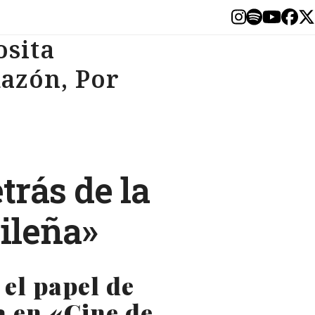
Instagram
Spotify
YouT
Fa
T
osita
azón, Por
trás de la
ileña»
el papel de
a en «Cine de