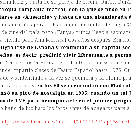
ana Ruiz y hasta de su pareja de escena, Rafael Durá
propia compañía teatral, con la que se puso en l
iarse en «Ausencia» y hasta de una abanderada 
elatos insólitos para la España de mediados del siglo 
 de cine del país, pero «Tanya» nunca llegó a asomarse
a siendo para Ana Mariscal dos años después. Era hor
ligió irse de España y renunciar a su capital so
ueños, es decir, prefirió vivir libremente a per
En Francia, Josita Hernán estudió Dirección Escénica e
onde impartió clases de Teatro Español hasta 1975. Qui
do y sentenciado a la vez se quemara y la última pru
Nunca se casó y
en los 80 se reencontró con Madrid
nzó su pico de nostalgia en 1995, cuando un tal
atós de TVE para acompañarle en el primer prog
mo baño de luz bajo los focos antes de apagarse para 
n
https://www.larazon.es/madrid/20210627/6q7j3sbu2