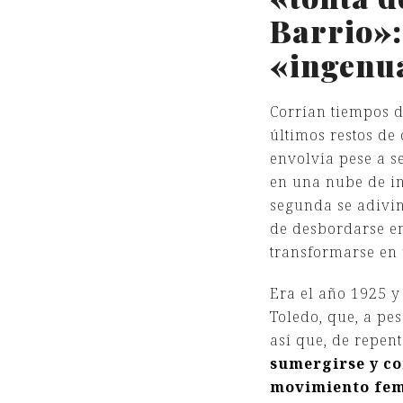
Barrio»:
«ingenua
Corrían tiempos d
últimos restos de
envolvía pese a s
en una nube de inc
segunda se adivin
de desbordarse en
transformarse en 
Era el año 1925 y
Toledo, que, a pe
así que, de repen
sumergirse y co
movimiento fem