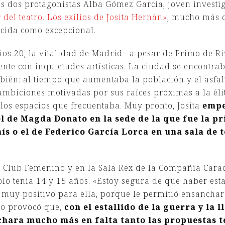
as dos protagonistas Alba Gómez García, joven invest
r del teatro. Los exilios de Josita Hernán»
, mucho más q
ocida como excepcional.
años 20, la vitalidad de Madrid –a pesar de Primo de R
ente con inquietudes artísticas. La ciudad se encontra
bién: al tiempo que aumentaba la población y el asfalto
ambiciones motivadas por sus raíces próximas a la élit
 los espacios que frecuentaba. Muy pronto, Josita
empe
 de Magda Donato en la sede de la que fue la pr
ís o el de Federico García Lorca en una sala de 
 Club Femenino y en la Sala Rex de la Compañía Carac
lo tenía 14 y 15 años. «Estoy segura de que haber esta
 muy positivo para ella, porque le permitió ensanchar 
to provocó que,
con el estallido de la guerra y la 
chara mucho más en falta tanto las propuestas t