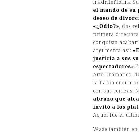
madrileñísima Sus
el mando de su 
deseo de divorc
«¿Odio?»
, dos r
primera directora
conquista acabarí
argumenta así:
«E
justicia a sus s
espectadores»
.
Arte Dramático, d
la había encumbra
con sus cenizas. 
abrazo que alca
invitó a los pl
Aquel fue el últi
Véase también e