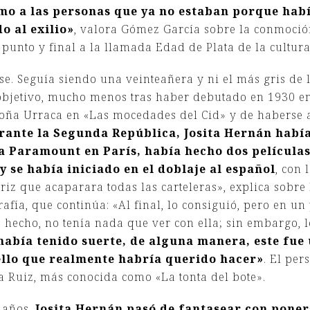
mo a las personas que ya no estaban porque habí
 al exilio»
, valora Gómez García sobre la conmoci
punto y final a la llamada Edad de Plata de la cultur
e. Seguía siendo una veinteañera y ni el más gris de l
objetivo, mucho menos tras haber debutado en 1930 en
Doña Urraca en «Las mocedades del Cid» y de haberse
rante la Segunda República, Josita Hernán había
 la Paramount en París, había hecho dos película
y se había iniciado en el doblaje al español
, con 
riz que acaparara todas las carteleras», explica sobre l
rafía, que continúa: «Al final, lo consiguió, pero en u
 hecho, no tenía nada que ver con ella; sin embargo, l
 había tenido suerte, de alguna manera, este fue 
llo que realmente habría querido hacer»
. El per
 Ruiz, más conocida como «La tonta del bote».
 años,
Josita Hernán pasó de fantasear con poners