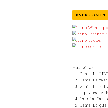
0
VER COMENT
Más leídas
Gente.
La ‘HER
Gente.
La reac
Gente.
La Poli
capitales de
España.
Carme
Gente.
Lo que