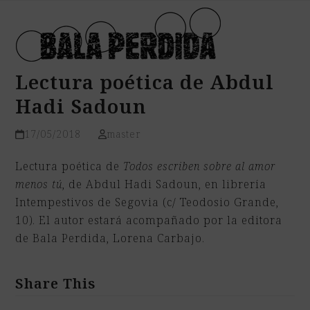
Open
Close
Skip
mobile
mobile
to
menu
menu
content
Lectura poética de Abdul
Hadi Sadoun
17/05/2018
master
Lectura poética de
Todos escriben sobre al amor
menos tú
, de Abdul Hadi Sadoun, en librería
Intempestivos de Segovia (c/ Teodosio Grande,
10). El autor estará acompañado por la editora
de Bala Perdida, Lorena Carbajo.
Share This