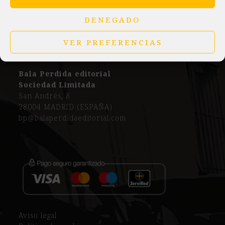
DENEGADO
VER PREFERENCIAS
Bala Perdida editorial
Sociedad Limitada
San Andrés, 8
28004 MADRID (ESPAÑA)
bp@balaperdidaeditorial.com
Aviso legal