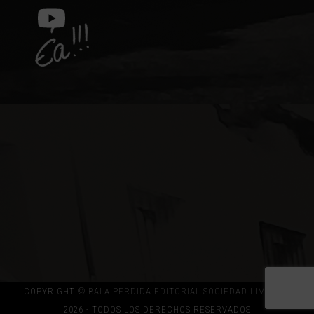
(deprecated)
YouTube
COPYRIGHT
© BALA PERDIDA EDITORIAL SOCIEDAD LIMITADA
2026 - TODOS LOS DERECHOS RESERVADOS