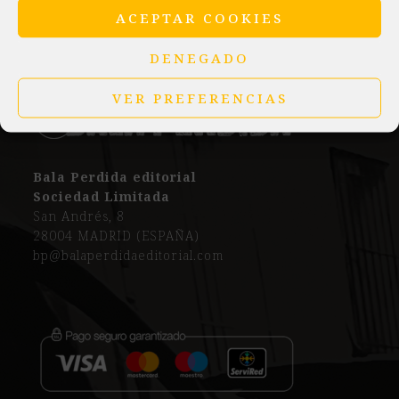
ACEPTAR COOKIES
DENEGADO
VER PREFERENCIAS
Bala Perdida editorial
Sociedad Limitada
San Andrés, 8
28004 MADRID (ESPAÑA)
bp@balaperdidaeditorial.com