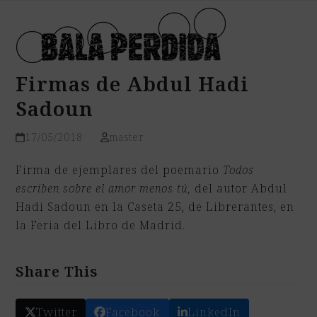
Open
Close
Skip
mobile
mobile
to
menu
menu
content
Firmas de Abdul Hadi
Sadoun
17/05/2018
master
Firma de ejemplares del poemario
Todos
escriben sobre el amor menos tú,
del autor
Abdul
Hadi Sadoun en la Caseta 25, de Librerantes, en
la Feria del Libro de Madrid.
Share This
Twitter
Facebook
LinkedIn