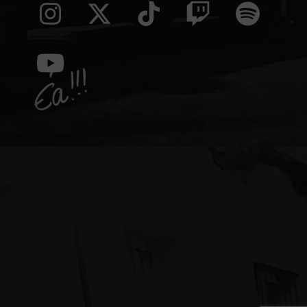
Instagram
Twitter
Tiktok
Twitch
Spoti
(deprecated)
YouTube