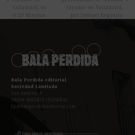
previous
next
Valladolid, en
rayada» en Valladolid,
post:
post:
el 20 Minutos
por Samuel Regueira
Bala Perdida editorial
Sociedad Limitada
San Andrés, 8
28004 MADRID (ESPAÑA)
bp@balaperdidaeditorial.com