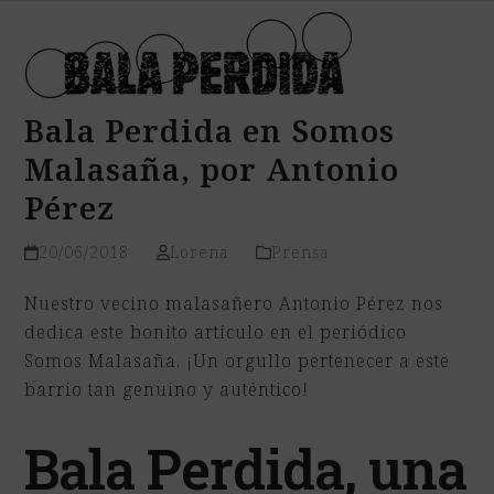
Open
Close
Skip
mobile
mobile
to
menu
menu
content
Bala Perdida en Somos
Malasaña, por Antonio
Pérez
20/06/2018
Lorena
Prensa
Nuestro vecino malasañero Antonio Pérez nos
dedica este bonito artículo en el periódico
Somos Malasaña. ¡Un orgullo pertenecer a este
barrio tan genuino y auténtico!
Bala Perdida, una