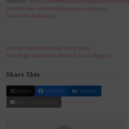
también:
https://somosmalasana.elperiodico.com/ba
perdida-una-editorial-de-poesia-y-kronen-
nacida-en-malasana/
Ciudad rayada
Historias del Kronen
José Ángel Mañas
José Manuel Lucía Megías
Share This
Twitter
Facebook
LinkedIn
Correo electrónico