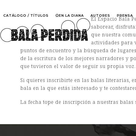
Skip
to
CATÁLOGO / TÍTULOS
EN LA DIANA
AUTORES
PRENSA
El Espacio Bala P
content
saborear, disfrut
que nuestra comun
actividades para 
puntos de encuentro y la búsqueda de lugares
de la escritura de los mejores narradores y p
que tuvieron el valor de seguir su propia voz.
Si quieres inscribirte en las balas literarias,
bala en la que estás interesado y te contestar
La fecha tope de inscripción a nuestras balas 