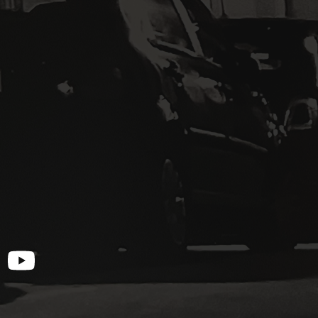
otify
YouTube