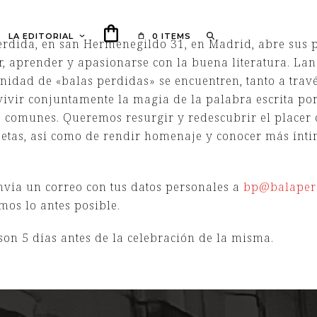
LA EDITORIAL
0 ITEMS
erdida, en san Hermenegildo 31, en Madrid, abre sus 
ar, aprender y apasionarse con la buena literatura. L
idad de «balas perdidas» se encuentren, tanto a travé
vivir conjuntamente la magia de la palabra escrita p
 comunes. Queremos resurgir y redescubrir el placer 
oetas, así como de rendir homenaje y conocer más ínti
 envía un correo con tus datos personales a
bp@balaperd
emos lo antes posible.
son 5 días antes de la celebración de la misma.