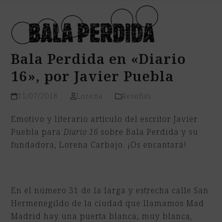
Open
Close
Skip
mobile
mobile
to
menu
menu
content
Bala Perdida en «Diario
16», por Javier Puebla
11/07/2018
Lorena
Reseñas
Emotivo y literario artículo del escritor Javier
Puebla para
Diario 16
sobre Bala Perdida y su
fundadora, Lorena Carbajo. ¡Os encantará!
En el número 31 de la larga y estrecha calle San
Hermenegildo de la ciudad que llamamos Mad
Madrid hay una puerta blanca; muy blanca,