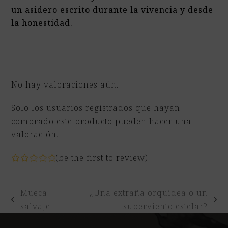
un asidero escrito durante la vivencia y desde
la honestidad.
No hay valoraciones aún.
Solo los usuarios registrados que hayan
comprado este producto pueden hacer una
valoración.
(
be the first to review
)
Valorado
con
0
Mueca
¿Una extraña orquídea o un
de
5
previous
next
salvaje
superviento estelar?
post:
post: