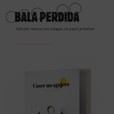
Open
Close
Skip
mobile
mobile
to
menu
menu
content
Edición rústica con solapas en papel
premium