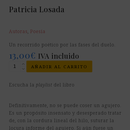
Patricia Losada
Autoras
,
Poesía
Un recorrido poético por las fases del duelo.
13,00
€
IVA incluido
Coser
AÑADIR AL CARRITO
un
agujero
Escucha la
playlist
del libro
cantidad
Definitivamente, no se puede coser un agujero.
Es un propósito insensato y desesperado tratar
de, con la cordura lineal del hilo, suturar la
locura informe del agujero. Si aún fuese un