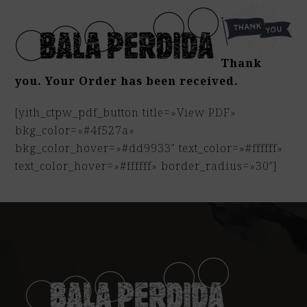
Open
Close
Skip
mobile
mobile
to
menu
menu
content
Thank
you. Your Order has been received.
[yith_ctpw_pdf_button title=»View PDF»
bkg_color=»#4f527a»
bkg_color_hover=»#dd9933″ text_color=»#ffffff»
text_color_hover=»#ffffff» border_radius=»30″]