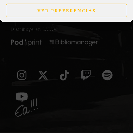
Distribuye en exclusiva en España:
VER PREFERENCIAS
Distribuye en LATAM:
Instagram
Twitter
Tiktok
Twitch
Spoti
(deprecated)
YouTube