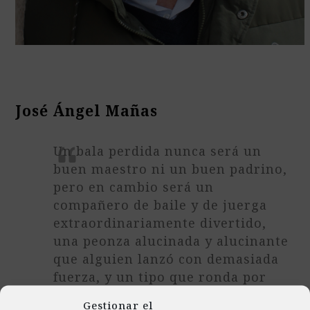
José Ángel Mañas
Un bala perdida nunca será un
buen maestro ni un buen padrino,
pero en cambio será un
compañero de baile y de juerga
extraordinariamente divertido,
una peonza alucinada y alucinante
que alguien lanzó con demasiada
fuerza, y un tipo que ronda por
los peores abismos con valentía y
Gestionar el