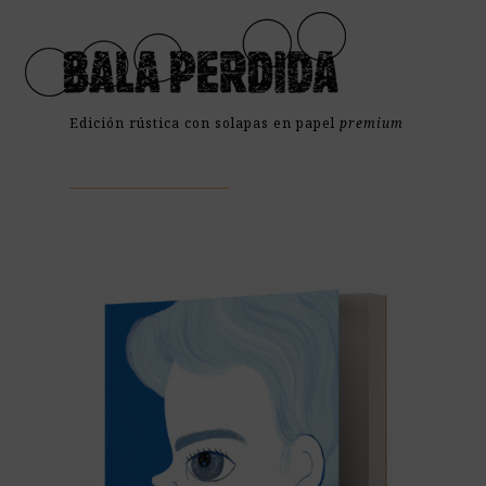
Open
Close
Skip
mobile
mobile
to
menu
menu
content
Edición rústica con solapas en papel
premium