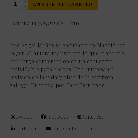
Una
AÑADIR AL CARRITO
conversación
con
Escucha la
playlist
del libro
Emilia
Pardo
Bazán
José Ángel Mañas se encuentra en Madrid con
cantidad
la genial autora realista con la que mantiene
una larga conversación en un encuentro
inolvidable para ambos. Una interesante
revisión de la vida y obra de la escritora
gallega. Ilustrada por Coco Escribano.
Twitter
Facebook
Pinterest
LinkedIn
Correo electrónico