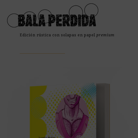
Open
Close
Skip
mobile
mobile
to
menu
menu
content
Edición rústica con solapas en papel
premium