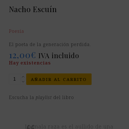
Nacho Escuín
Poesía
El poeta de la generación perdida.
12,00
€
IVA incluido
Hay existencias
La
AÑADIR AL CARRITO
mala
raza
Escucha la
playlist
del libro
cantidad
La mala raza es el aullido de una