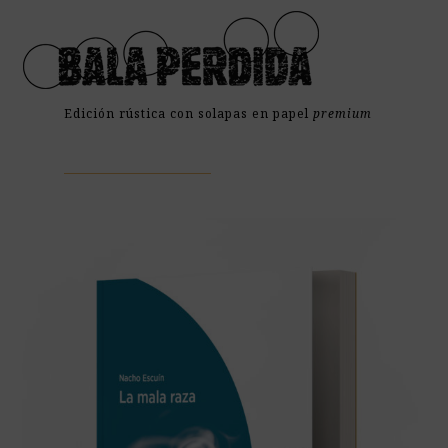
Open
Close
Skip
mobile
mobile
to
menu
menu
content
Edición rústica con solapas en papel
premium