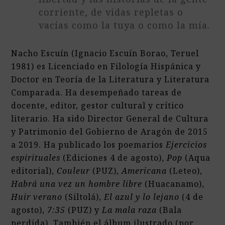
corriente, de vidas repletas o
vacías como la tuya o como la mía.
Nacho Escuín (Ignacio Escuín Borao, Teruel
1981) es Licenciado en Filología Hispánica y
Doctor en Teoría de la Literatura y Literatura
Comparada. Ha desempeñado tareas de
docente, editor, gestor cultural y crítico
literario. Ha sido Director General de Cultura
y Patrimonio del Gobierno de Aragón de 2015
a 2019. Ha publicado los poemarios
Ejercicios
espirituales
(Ediciones 4 de agosto),
Pop
(Aqua
editorial),
Couleur
(PUZ),
Americana
(Leteo),
Habrá una vez un hombre libre
(Huacanamo),
Huir verano
(Siltolá),
El azul y lo lejano
(4 de
agosto),
7:35
(PUZ) y
La mala raza
(Bala
perdida). También el álbum ilustrado (por