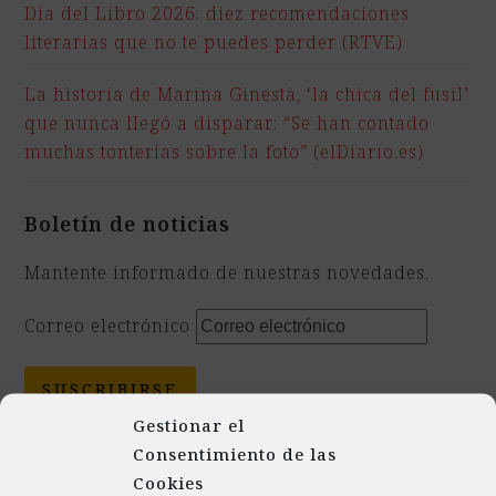
Día del Libro 2026: diez recomendaciones
literarias que no te puedes perder (RTVE)
La historia de Marina Ginestà, ‘la chica del fusil’
que nunca llegó a disparar: “Se han contado
muchas tonterías sobre la foto” (elDiario.es)
Boletín de noticias
Mantente informado de nuestras novedades.
Correo electrónico
SUSCRIBIRSE
Gestionar el
Consentimiento de las
Presentación
Presentación edición
Cookies