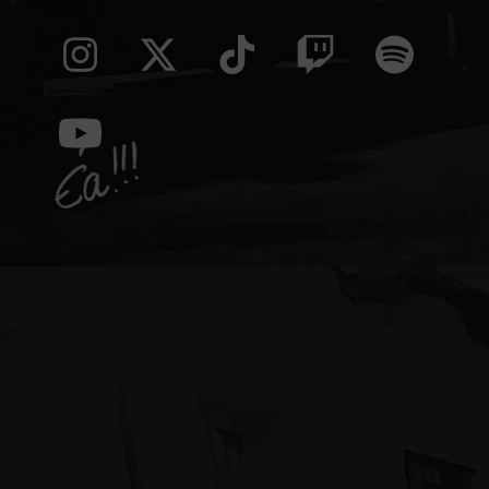
Instagram
Twitter
Tiktok
Twitch
Spoti
(deprecated)
YouTube