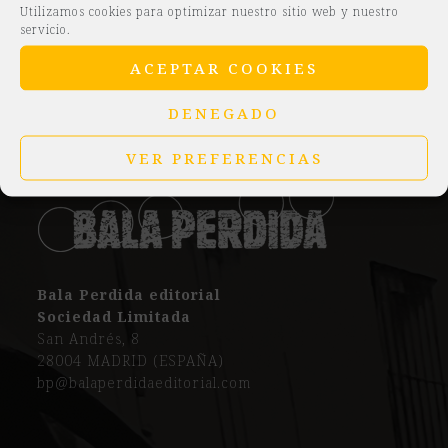
«La
conmemorativa del 25
Utilizamos cookies para optimizar nuestro sitio web y nuestro
next
cerillera», de
aniversario de «Historias
servicio.
previous
post:
Pilar Martín
del Kronen» en Valladolid
post:
ACEPTAR COOKIES
Gila
DENEGADO
VER PREFERENCIAS
Bala Perdida editorial
Sociedad Limitada
San Andrés, 8
28004 MADRID (ESPAÑA)
bp@balaperdidaeditorial.com