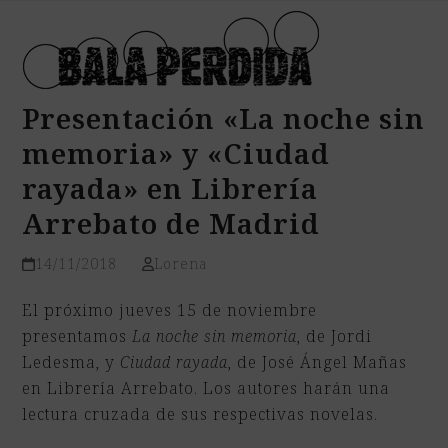
Open
Close
Skip
mobile
mobile
to
menu
menu
content
Presentación «La noche sin
memoria» y «Ciudad
rayada» en Librería
Arrebato de Madrid
14/11/2018
Lorena
El próximo jueves 15 de noviembre
presentamos
La noche sin memoria
, de Jordi
Ledesma, y
Ciudad rayada
, de José Ángel Mañas
en Librería Arrebato. Los autores harán una
lectura cruzada de sus respectivas novelas.