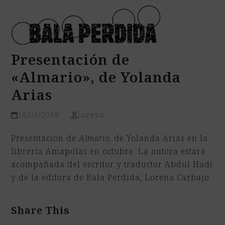
Open
Close
Skip
mobile
mobile
to
menu
menu
content
Presentación de
«Almario», de Yolanda
Arias
18/03/2019
Lorena
Presentación de
Almario,
de Yolanda Arias en la
librería Amapolas en octubre. La autora estará
acompañada del escritor y traductor Abdul Hadi
y de la editora de Bala Perdida, Lorena Carbajo.
Share This