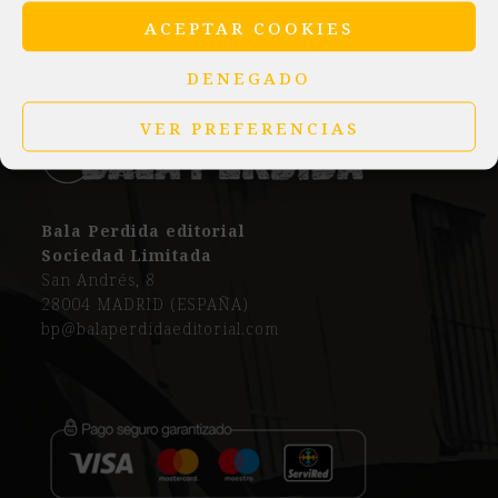
ACEPTAR COOKIES
DENEGADO
VER PREFERENCIAS
Bala Perdida editorial
Sociedad Limitada
San Andrés, 8
28004 MADRID (ESPAÑA)
bp@balaperdidaeditorial.com