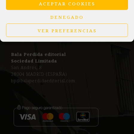
ACEPTAR COOKIES
DENEGADO
VER PREFERENCIAS
Bala Perdida editorial
Sociedad Limitada
San Andrés, 8
28004 MADRID (ESPAÑA)
bp@balaperdidaeditorial.com