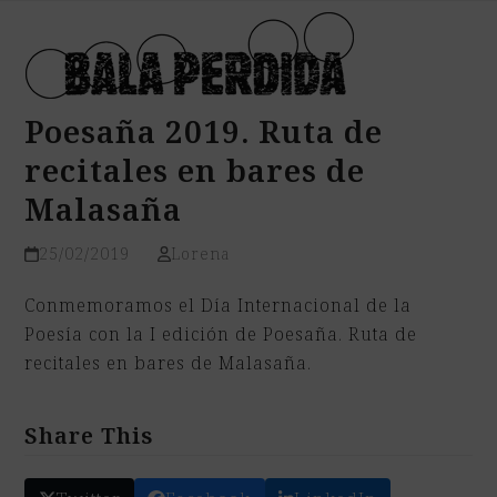
Open
Close
Skip
mobile
mobile
to
menu
menu
content
Poesaña 2019. Ruta de
recitales en bares de
Malasaña
25/02/2019
Lorena
Conmemoramos el Día Internacional de la
Poesía con la I edición de Poesaña. Ruta de
recitales en bares de Malasaña.
Share This