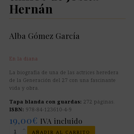
Hernán
Alba Gómez García
En la diana
La biografía de una de las actrices heredera
de la Generación del 27 con una fascinante
vida y obra.
Tapa blanda con guardas:
272 páginas.
ISBN:
978-84-123610-4-9
19,00
€
IVA incluido
Vivir
AÑADIR AL CARRITO