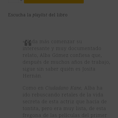
del
teatro.
Escucha la
playlist
del libro
Los
exilios
de
Josita
«Nada más comenzar su
Hernán
interesante y muy documentado
cantidad
relato, Alba Gómez confiesa que,
después de muchos años de trabajo,
sigue sin saber quién es Josita
Hernán.
Como en
Ciudadano Kane,
Alba ha
ido rebuscando retales de la vida
secreta de esta actriz que hacía de
tontita, pero era muy lista, de esta
fregona de las películas del primer