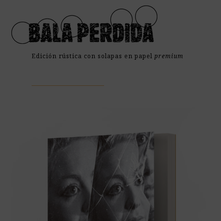
Open
Close
Skip
mobile
mobile
to
menu
menu
content
Edición rústica con solapas en papel
premium