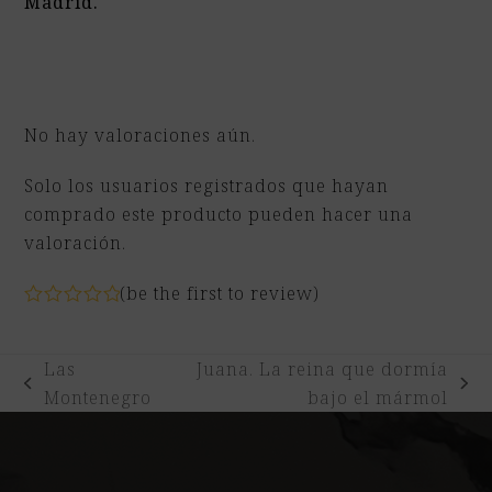
Madrid.
No hay valoraciones aún.
Solo los usuarios registrados que hayan
comprado este producto pueden hacer una
valoración.
(
be the first to review
)
Valorado
con
0
Las
Juana. La reina que dormía
de
5
previous
next
Montenegro
bajo el mármol
post:
post: