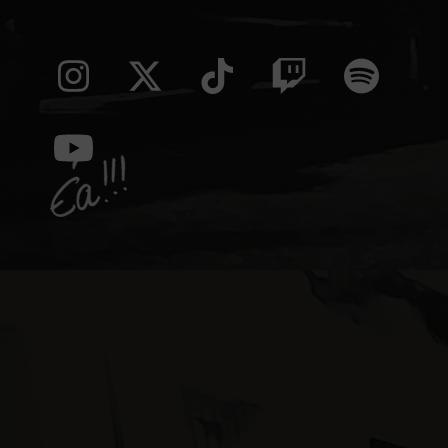
Instagram
Twitter
Tiktok
Twitch
Spoti
(deprecated)
YouTube