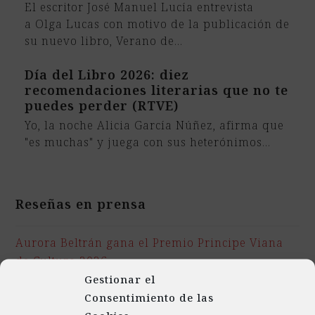
El escritor José Manuel Lucía entrevista
a Olga Lucas con motivo de la publicación de
su nuevo libro, Verano de…
Día del Libro 2026: diez
recomendaciones literarias que no te
puedes perder (RTVE)
Yo, la noche Alicia García Núñez, afirma que
"es muchas" y juega con sus heterónimos…
Reseñas en prensa
Aurora Beltrán gana el Premio Principe Viana
de Cultura 2026
Gestionar el
Marina Ginestá en Viaje de ida, en La Ser
Consentimiento de las