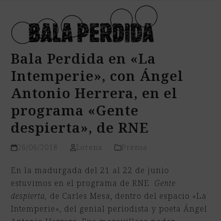
Open
Close
Skip
mobile
mobile
to
menu
menu
content
Bala Perdida en «La
Intemperie», con Ángel
Antonio Herrera, en el
programa «Gente
despierta», de RNE
26/06/2018
Lorena
Prensa
En la madurgada del 21 al 22 de junio
estuvimos en el programa de RNE
Gente
despierta,
de Carles Mesa, dentro del espacio «La
Intemperie», del genial periodista y poeta Ángel