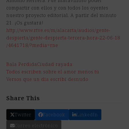
Antonio Herrera. Fue maravilloso poder
compartir con ellos y con todos los oyentes
nuestro proyecto editorial. A partir del minuto
21. ¡Os gustará!
http://www.rtve.es/m/alacarta/
audios/gente-
despierta/gente-d
espierta-tercera-hora-22-06-18
/4641718/?media=rne
Bala Perdida
Ciudad rayada
Todos escriben sobre el amor menos tú
Versos que un día escribí desnudo
Share This
Twitter
Facebook
LinkedIn
Correo electrónico