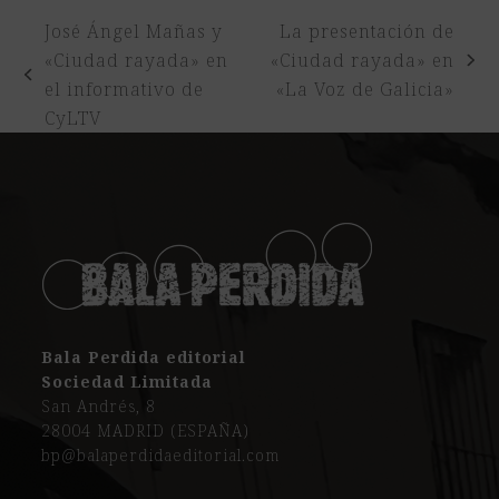
José Ángel Mañas y
La presentación de
«Ciudad rayada» en
«Ciudad rayada» en
next
previous
el informativo de
«La Voz de Galicia»
post:
post:
CyLTV
Bala Perdida editorial
Sociedad Limitada
San Andrés, 8
28004 MADRID (ESPAÑA)
bp@balaperdidaeditorial.com