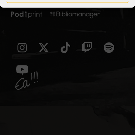
Distribuye en LATAM:
Instagram
Twitter
Tiktok
Twitch
Spoti
(deprecated)
YouTube