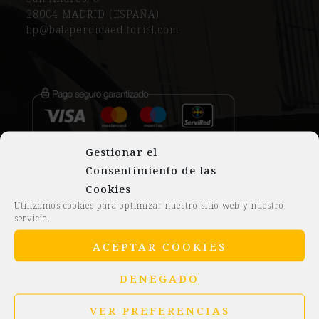
28004 MADRID (ESPAÑA)
bp@balaperdidaeditorial.com
Gestionar el
Aviso legal
Consentimiento de las
Política de cookies
Cookies
Condiciones generales de compra
Utilizamos cookies para optimizar nuestro sitio web y nuestro
servicio.
ACEPTAR COOKIES
Distribuye en exclusiva en España:
DENEGADO
VER PREFERENCIAS